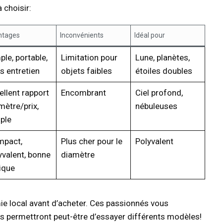
 choisir:
ntages
Inconvénients
Idéal pour
ple, portable,
Limitation pour
Lune, planètes,
s entretien
objets faibles
étoiles doubles
ellent rapport
Encombrant
Ciel profond,
mètre/prix,
nébuleuses
ple
pact,
Plus cher pour le
Polyvalent
yvalent, bonne
diamètre
ique
ie local avant d’acheter. Ces passionnés vous
s permettront peut-être d’essayer différents modèles!