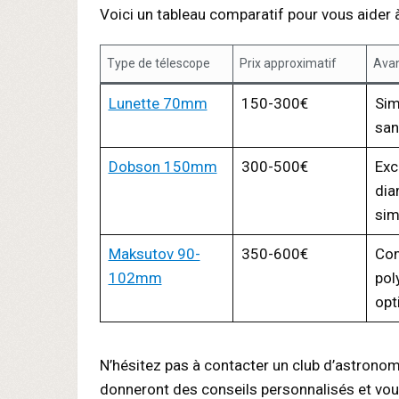
Voici un tableau comparatif pour vous aider à
Type de télescope
Prix approximatif
Ava
Lunette 70mm
150-300€
Sim
san
Dobson 150mm
300-500€
Exc
dia
sim
Maksutov 90-
350-600€
Com
102mm
pol
opt
N’hésitez pas à contacter un club d’astronom
donneront des conseils personnalisés et vou