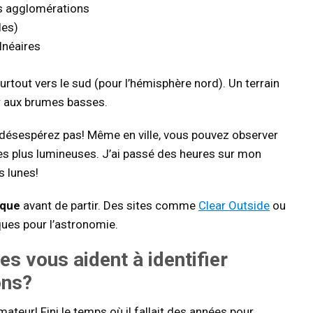
es agglomérations
les)
lnéaires
surtout vers le sud (pour l’hémisphère nord). Un terrain
r aux brumes basses.
e désespérez pas! Même en ville, vous pouvez observer
s les plus lumineuses. J’ai passé des heures sur mon
s lunes!
ique
avant de partir. Des sites comme
Clear Outside
ou
ues pour l’astronomie.
es vous aident à identifier
ons?
ateur! Fini le temps où il fallait des années pour