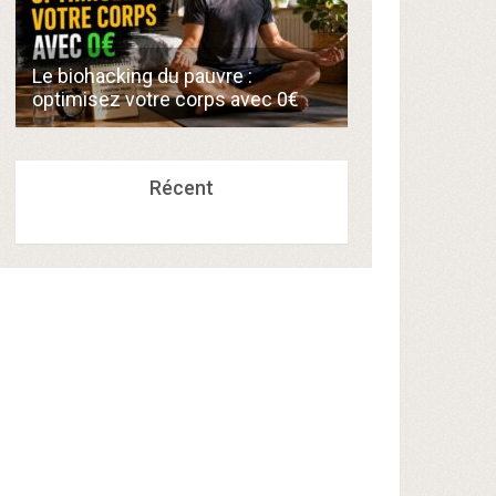
Comment créer
Le biohacking du pauvre :
de 300€/mois 
optimisez votre corps avec 0€
compétences a
Récent