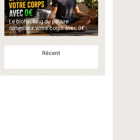
Comment créer
Le biohacking du pauvre :
de 300€/mois 
optimisez votre corps avec 0€
compétences a
Récent