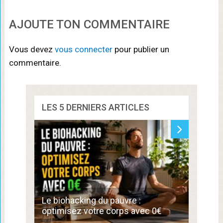
AJOUTE TON COMMENTAIRE
Vous devez
vous connecter
pour publier un
commentaire.
LES 5 DERNIERS ARTICLES
Commen
Le biohacking du pauvre :
de 300
optimisez votre corps avec 0€
compé