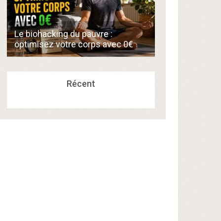
Comment créer
Le biohacking du pauvre :
de 300€/mois 
optimisez votre corps avec 0€
compétences a
Récent