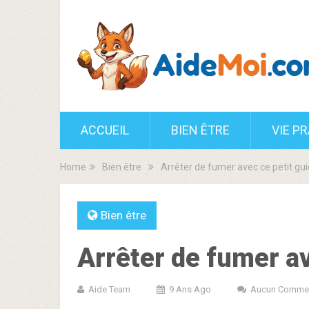
ACCUEIL
BIEN ÊTRE
VIE P
Home
Bien être
Arrêter de fumer avec ce petit gu
Bien être
Arrêter de fumer av
Aide Team
9 Ans Ago
Aucun Commen