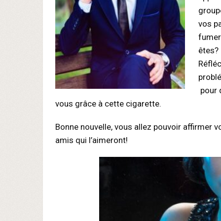
group
vos pa
fumere
êtes?
Réfléc
problé
pour q
vous grâce à cette cigarette.
Bonne nouvelle, vous allez pouvoir affirmer v
amis qui l’aimeront!