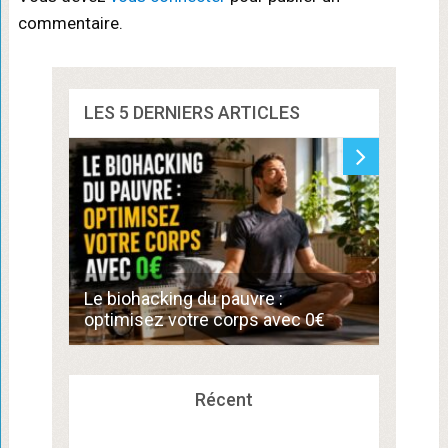
commentaire.
LES 5 DERNIERS ARTICLES
Commen
Le biohacking du pauvre :
de 300
optimisez votre corps avec 0€
compé
Récent