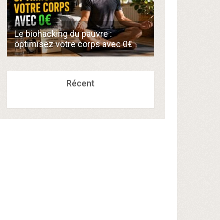
Comment créer
Le biohacking du pauvre :
de 300€/mois 
optimisez votre corps avec 0€
compétences a
Récent