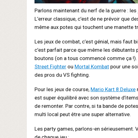
Parlons maintenant du nerf de la guerre : les j
L’erreur classique, c’est de ne prévoir que de
même aux potes qui touchent une manette tro
Les jeux de combat, c’est génial, mais faut bi
c’est parfait parce que même les débutants 
boutons (on a tous commencé comme ça !). P
Street Fighter
ou
Mortal Kombat
pour une soi
des pros du VS fighting.
Pour les jeux de course,
Mario Kart 8 Deluxe
r
est super équilibré avec son système d’items
de remonter. Par contre, si ta bande de pote
multi local peut être une super alternative.
Les party games, parlons-en sérieusement. Voi
de chaque jeu :