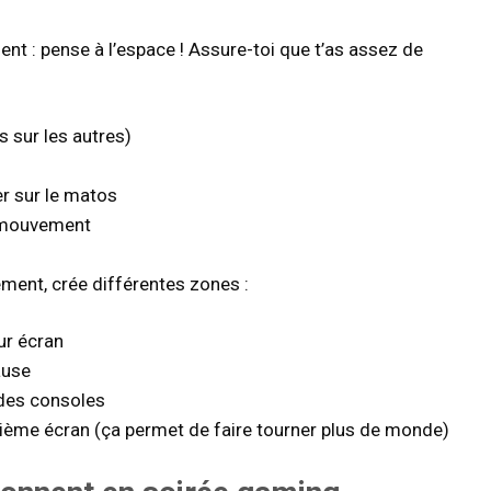
nt : pense à l’espace ! Assure-toi que t’as assez de
 sur les autres)
er sur le matos
u mouvement
lement, crée différentes zones :
ur écran
ause
 des consoles
uxième écran (ça permet de faire tourner plus de monde)