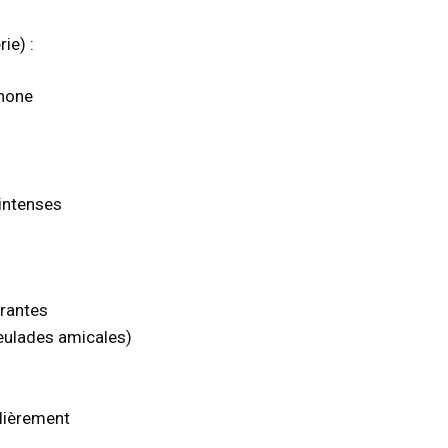
ie) :
phone
 intenses
arantes
eulades amicales)
ulièrement