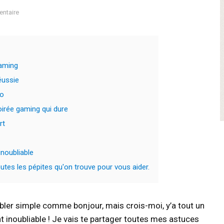
ntaire
gaming
éussie
éo
irée gaming qui dure
rt
inoubliable
tes les pépites qu'on trouve pour vous aider.
bler simple comme bonjour, mais crois-moi, y’a tout un
 inoubliable ! Je vais te partager toutes mes astuces