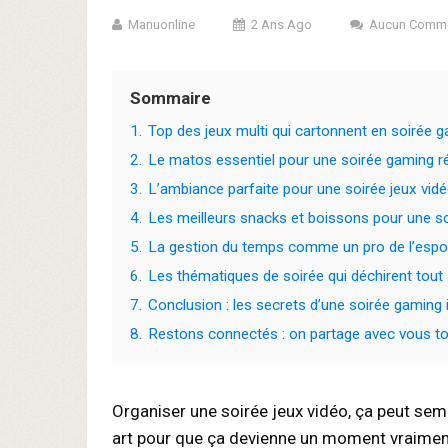
Manuonline
2 Ans Ago
Aucun Comme
Sommaire
1.
Top des jeux multi qui cartonnent en soirée 
2.
Le matos essentiel pour une soirée gaming r
3.
L’ambiance parfaite pour une soirée jeux vid
4.
Les meilleurs snacks et boissons pour une so
5.
La gestion du temps comme un pro de l’espo
6.
Les thématiques de soirée qui déchirent tout
7.
Conclusion : les secrets d’une soirée gaming 
8.
Restons connectés : on partage avec vous tou
Organiser une soirée jeux vidéo, ça peut sem
art pour que ça devienne un moment vraiment