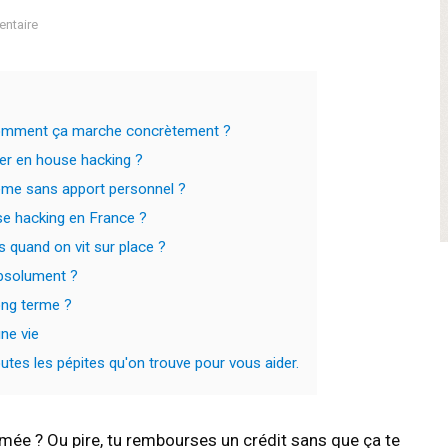
ntaire
 comment ça marche concrètement ?
rer en house hacking ?
ême sans apport personnel ?
use hacking en France ?
 quand on vit sur place ?
absolument ?
ong terme ?
ne vie
tes les pépites qu'on trouve pour vous aider.
umée ? Ou pire, tu rembourses un crédit sans que ça te