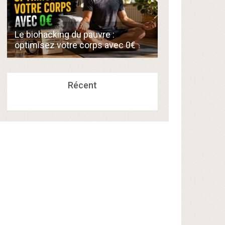
Comment créer
Le biohacking du pauvre :
de 300€/mois 
optimisez votre corps avec 0€
compétences a
Récent