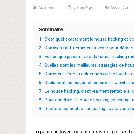
Aide Team
6 Mois Ago
Aucun Comme
Sommaire
1.
C’est quoi exactement le house hacking et
2.
Combien faut-il vraiment investir pour démar
3.
Est-ce que je peux faire du house hacking m
4.
Quelles sont les meilleures stratégies de ho
5.
Comment gérer la colocation ou les locataires
6.
Quels sont les pièges et les erreurs à éviter 
7.
Le house hacking, c’est vraiment rentable à l
8.
Pour conclure : le house hacking, ça change u
9.
Restons connectés : on partage avec vous tou
Tu paies un loyer tous les mois qui part en f