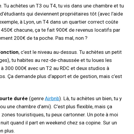
ue. Tu achètes un T3 ou T4, tu vis dans une chambre et tu
d’étudiants qui deviennent propriétaires tôt (avec l’aide
xemple, à Lyon, un T4 dans un quartier correct coûte
450€ chacune, ça te fait 900€ de revenus locatifs par
ulement 200€ de ta poche. Pas mal, non ?
fonction
, c’est le niveau au-dessus. Tu achètes un petit
s), tu habites au rez-de-chaussée et tu loues les
n à 300 000€ avec un T2 au RDC et deux studios à
dios. Ça demande plus d’apport et de gestion, mais c’est
courte durée
(genre
Airbnb
). Là, tu achètes un bien, tu y
(ou une chambre d’ami). C’est plus flexible, mais ça
 zones touristiques, tu peux cartonner. Un pote à moi
a nuit quand il part en weekend chez sa copine. Sur un
n plus.