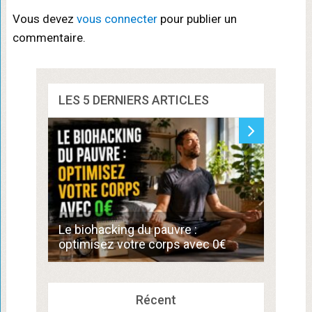
Vous devez
vous connecter
pour publier un
commentaire.
LES 5 DERNIERS ARTICLES
Commen
Le biohacking du pauvre :
de 300
optimisez votre corps avec 0€
compé
Récent