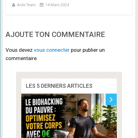
Aide Team
14 Mars 2024
AJOUTE TON COMMENTAIRE
Vous devez
vous connecter
pour publier un
commentaire.
LES 5 DERNIERS ARTICLES
Commen