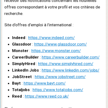
recevoir des notifications concernant les nouvelles
offres correspondant à votre profil et vos critères de
recherche.
Site d’offres d’emploi à l’international :
Indeed
:
https://www.indeed.com/
Glassdoor
:
https://www.glassdoor.com/
Monster
:
https://www.monster.com/
CareerBuilder
:
https://www.careerbuilder.com/
SimplyHired
:
https://www.simplyhired.com/
LinkedIn Jobs
:
https://www.linkedin.com/jobs/
JobStreet
:
https://www.jobstreet.com/
Bayt
:
https://www.bayt.com/
Totaljobs
:
https://www.totaljobs.com/
Reed
:
https://www.reed.co.uk/