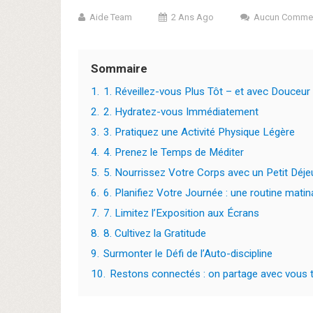
Aide Team
2 Ans Ago
Aucun Commen
Sommaire
1.
1. Réveillez-vous Plus Tôt – et avec Douceur
2.
2. Hydratez-vous Immédiatement
3.
3. Pratiquez une Activité Physique Légère
4.
4. Prenez le Temps de Méditer
5.
5. Nourrissez Votre Corps avec un Petit Déjeu
6.
6. Planifiez Votre Journée : une routine matin
7.
7. Limitez l’Exposition aux Écrans
8.
8. Cultivez la Gratitude
9.
Surmonter le Défi de l’Auto-discipline
10.
Restons connectés : on partage avec vous to