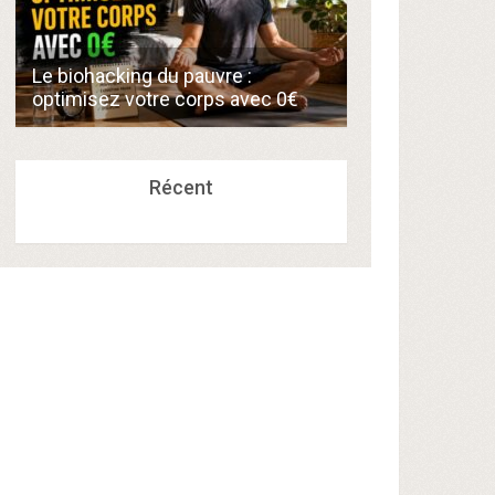
Comment créer
Le biohacking du pauvre :
de 300€/mois 
optimisez votre corps avec 0€
compétences a
Récent