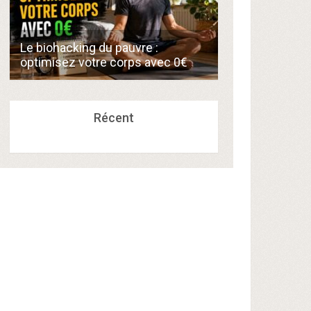
Comment créer
Le biohacking du pauvre :
de 300€/mois 
optimisez votre corps avec 0€
compétences a
Récent