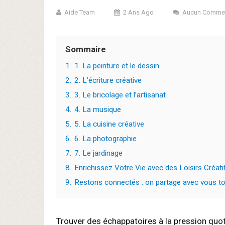
Aide Team
2 Ans Ago
Aucun Commen
Sommaire
1.
1. La peinture et le dessin
2.
2. L’écriture créative
3.
3. Le bricolage et l’artisanat
4.
4. La musique
5.
5. La cuisine créative
6.
6. La photographie
7.
7. Le jardinage
8.
Enrichissez Votre Vie avec des Loisirs Créati
9.
Restons connectés : on partage avec vous tou
Trouver des échappatoires à la pression quoti