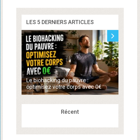
LES 5 DERNIERS ARTICLES
Commen
Le biohacking du pauvre :
de 300
optimisez votre corps avec 0€
compé
Récent