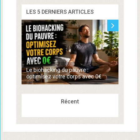
LES 5 DERNIERS ARTICLES
Commen
Le biohacking du pauvre :
de 300
optimisez votre corps avec 0€
compé
Récent