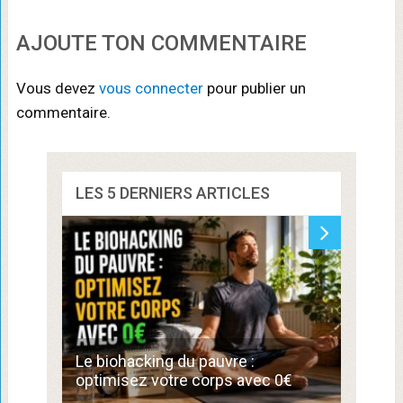
AJOUTE TON COMMENTAIRE
Vous devez
vous connecter
pour publier un
commentaire.
LES 5 DERNIERS ARTICLES
Commen
Le biohacking du pauvre :
de 300
optimisez votre corps avec 0€
compé