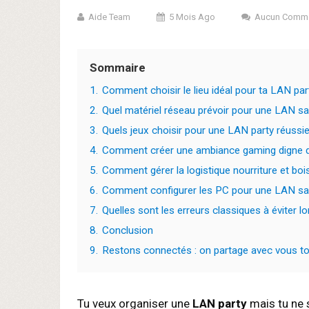
Aide Team
5 Mois Ago
Aucun Comme
Sommaire
1.
Comment choisir le lieu idéal pour ta LAN par
2.
Quel matériel réseau prévoir pour une LAN sa
3.
Quels jeux choisir pour une LAN party réussi
4.
Comment créer une ambiance gaming digne d
5.
Comment gérer la logistique nourriture et b
6.
Comment configurer les PC pour une LAN san
7.
Quelles sont les erreurs classiques à éviter l
8.
Conclusion
9.
Restons connectés : on partage avec vous tou
Tu veux organiser une
LAN party
mais tu ne 