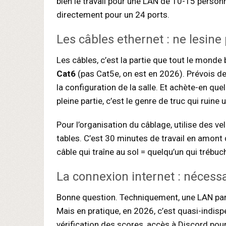
bien le travail pour une LAN de 10-15 person
directement pour un 24 ports.
Les câbles ethernet : ne lesine
Les câbles, c’est la partie que tout le monde 
Cat6
(pas Cat5e, on est en 2026). Prévois d
la configuration de la salle. Et achète-en q
pleine partie, c’est le genre de truc qui ruine 
Pour l’organisation du câblage, utilise des v
tables. C’est 30 minutes de travail en amont 
câble qui traîne au sol = quelqu’un qui trébuch
La connexion internet : nécessa
Bonne question. Techniquement, une LAN part
Mais en pratique, en 2026, c’est quasi-indisp
vérification des scores, accès à Discord po