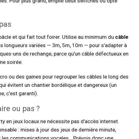
nes. Pour plus grand, empile deux switches ou opte
 pas
bâcle et qui fait tout foirer. Utilise au minimum du
câble
es longueurs variées — 3m, 5m, 10m — pour s’adapter à
uelques-uns de rechange, parce qu’un câble défectueux en
une soirée.
elcro ou des gaines pour regrouper les câbles le long des
qui évitent un chantier bordélique et dangereux (un
e, c’est garanti).
ire ou pas ?
y en jeux locaux ne nécessite pas d’accès internet.
ensable : mises à jour des jeux de dernière minute,
ur les communications vocales… Prévois donc une