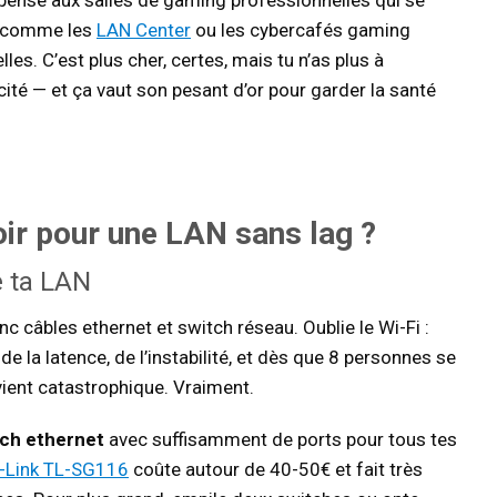
 pense aux salles de gaming professionnelles qui se
ts comme les
LAN Center
ou les cybercafés gaming
s. C’est plus cher, certes, mais tu n’as plus à
icité — et ça vaut son pesant d’or pour garder la santé
ir pour une LAN sans lag ?
e ta LAN
c câbles ethernet et switch réseau. Oublie le Wi-Fi :
 de la latence, de l’instabilité, et dès que 8 personnes se
ient catastrophique. Vraiment.
tch ethernet
avec suffisamment de ports pour tous tes
-Link TL-SG116
coûte autour de 40-50€ et fait très