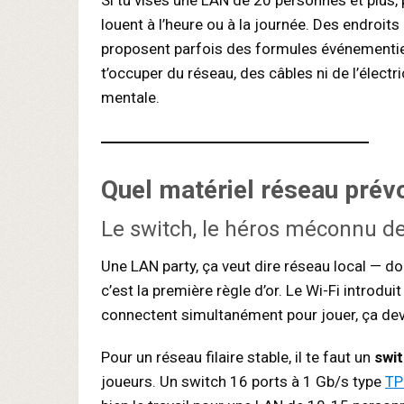
Si tu vises une LAN de 20 personnes et plus,
louent à l’heure ou à la journée. Des endroi
proposent parfois des formules événementielle
t’occuper du réseau, des câbles ni de l’électr
mentale.
Quel
matériel réseau
prévo
Le switch, le héros méconnu d
Une LAN party, ça veut dire réseau local — don
c’est la première règle d’or. Le Wi-Fi introduit
connectent simultanément pour jouer, ça dev
Pour un réseau filaire stable, il te faut un
swi
joueurs. Un switch 16 ports à 1 Gb/s type
TP