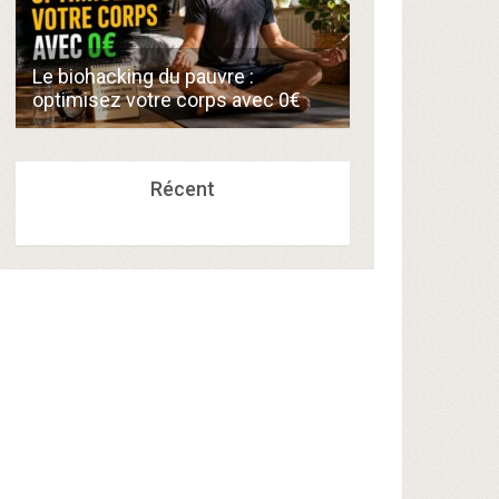
Comment créer
Le biohacking du pauvre :
de 300€/mois 
optimisez votre corps avec 0€
compétences a
Récent