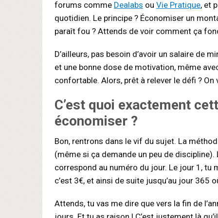
forums comme
Dealabs
ou
Vie Pratique
, et 
quotidien. Le principe ? Économiser un mont
paraît fou ? Attends de voir comment ça fo
D’ailleurs, pas besoin d’avoir un salaire de 
et une bonne dose de motivation, même avec 
confortable. Alors, prêt à relever le défi ? O
C’est quoi exactement cet
économiser ?
Bon, rentrons dans le vif du sujet. La métho
(même si ça demande un peu de discipline). 
correspond au numéro du jour. Le jour 1, tu m
c’est 3€, et ainsi de suite jusqu’au jour 365
Attends, tu vas me dire que vers la fin de l’
jours. Et tu as raison ! C’est justement là qu