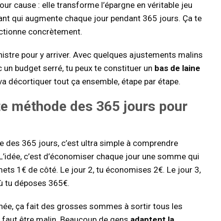
pour cause : elle transforme l’épargne en véritable jeu
ant qui augmente chaque jour pendant 365 jours. Ça te
nctionne concrètement.
ministre pour y arriver. Avec quelques ajustements malins
un budget serré, tu peux te constituer un
bas de laine
n va décortiquer tout ça ensemble, étape par étape.
te
méthode des 365 jours
pour
de des 365 jours, c’est ultra simple à comprendre
L’idée, c’est d’économiser chaque jour une somme qui
ets 1€ de côté. Le jour 2, tu économises 2€. Le jour 3,
 où tu déposes 365€.
année, ça fait des grosses sommes à sortir tous les
’il faut être malin. Beaucoup de gens
adaptent la