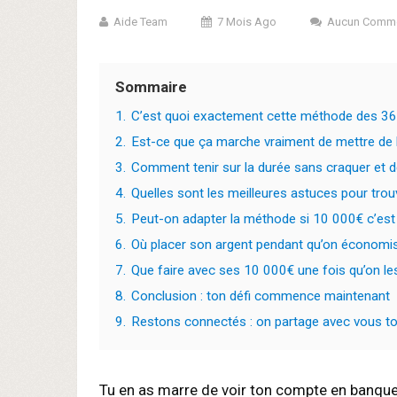
Aide Team
7 Mois Ago
Aucun Comme
Sommaire
1.
C’est quoi exactement cette méthode des 36
2.
Est-ce que ça marche vraiment de mettre de l
3.
Comment tenir sur la durée sans craquer et
4.
Quelles sont les meilleures astuces pour trou
5.
Peut-on adapter la méthode si 10 000€ c’est 
6.
Où placer son argent pendant qu’on économis
7.
Que faire avec ses 10 000€ une fois qu’on l
8.
Conclusion : ton défi commence maintenant
9.
Restons connectés : on partage avec vous tou
Tu en as marre de voir ton compte en banque 