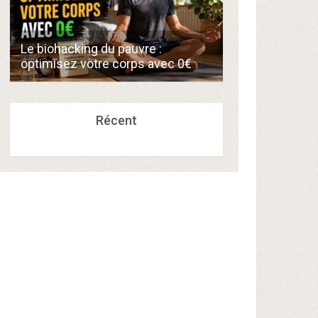
Comment créer
Le biohacking du pauvre :
de 300€/mois 
optimisez votre corps avec 0€
compétences a
Récent