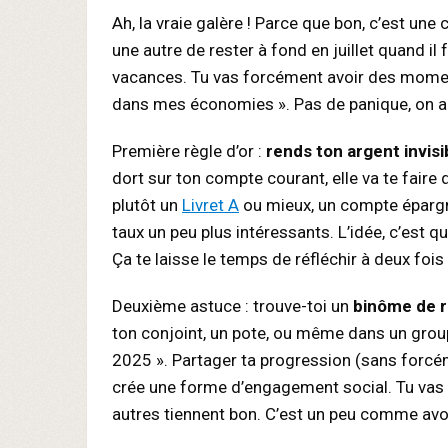
Ah, la vraie galère ! Parce que bon, c’est un
une autre de rester à fond en juillet quand il
vacances. Tu vas forcément avoir des moments 
dans mes économies ». Pas de panique, on a 
Première règle d’or :
rends ton argent invisib
dort sur ton compte courant, elle va te faire 
plutôt un
Livret A
ou mieux, un compte éparg
taux un peu plus intéressants. L’idée, c’est q
Ça te laisse le temps de réfléchir à deux foi
Deuxième astuce : trouve-toi un
binôme de r
ton conjoint, un pote, ou même dans un gr
2025 ». Partager ta progression (sans forcém
crée une forme d’engagement social. Tu vas 
autres tiennent bon. C’est un peu comme avoi