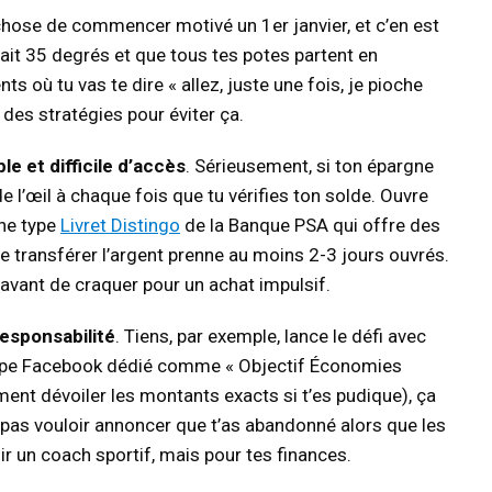
e chose de commencer motivé un 1er janvier, et c’en est
 fait 35 degrés et que tous tes potes partent en
où tu vas te dire « allez, juste une fois, je pioche
des stratégies pour éviter ça.
le et difficile d’accès
. Sérieusement, si ton épargne
de l’œil à chaque fois que tu vérifies ton solde. Ouvre
ne type
Livret Distingo
de la Banque PSA qui offre des
ue transférer l’argent prenne au moins 2-3 jours ouvrés.
s avant de craquer pour un achat impulsif.
esponsabilité
. Tiens, par exemple, lance le défi avec
oupe Facebook dédié comme « Objectif Économies
ent dévoiler les montants exacts si t’es pudique), ça
pas vouloir annoncer que t’as abandonné alors que les
r un coach sportif, mais pour tes finances.