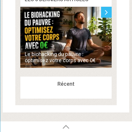
Commen
Le biohacking du pauvre :
de 300
optimisez votre corps avec 0€
compé
Récent