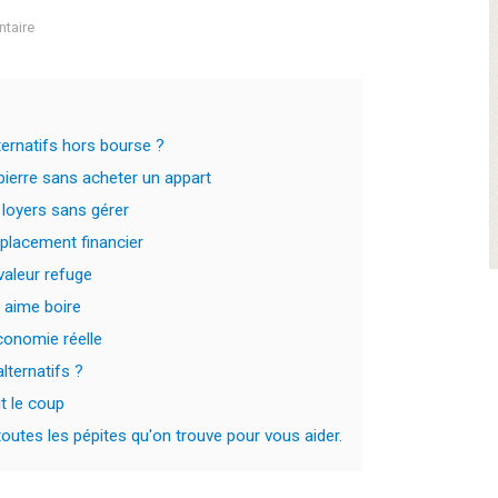
taire
ternatifs hors bourse ?
 pierre sans acheter un appart
 loyers sans gérer
 placement financier
valeur refuge
n aime boire
conomie réelle
ternatifs ?
ut le coup
utes les pépites qu'on trouve pour vous aider.