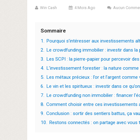
Win Cash
4 Mois Ago
Aucun Commen
Sommaire
1.
Pourquoi s’intéresser aux investissements al
2.
Le crowdfunding immobilier : investir dans la
3.
Les SCPI : la pierre-papier pour percevoir des
4.
L’investissement forestier : la nature comme
5.
Les métaux précieux : l’or et l’argent comme 
6.
Le vin et les spiritueux : investir dans ce qu’o
7.
Le crowdfunding non immobilier : financer l’é
8.
Comment choisir entre ces investissements al
9.
Conclusion : sortir des sentiers battus, ça va
10.
Restons connectés : on partage avec vous to