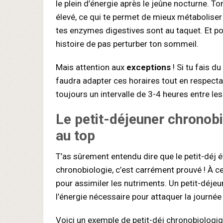
le plein d’énergie après le jeûne nocturne. T
élevé, ce qui te permet de mieux métaboliser
tes enzymes digestives sont au taquet. Et pour
histoire de pas perturber ton sommeil.
Mais attention aux
exceptions
! Si tu fais du
faudra adapter ces horaires tout en respecta
toujours un intervalle de 3-4 heures entre l
Le
petit-déjeuner chronob
au top
T’as sûrement entendu dire que le petit-déj ét
chronobiologie, c’est carrément prouvé ! À c
pour assimiler les nutriments. Un petit-déje
l’énergie nécessaire pour attaquer la journ
Voici un exemple de petit-déj chronobiologiqu