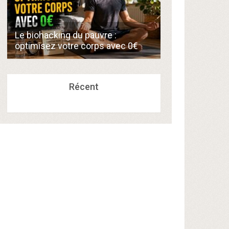
Comment créer
Le biohacking du pauvre :
de 300€/mois 
optimisez votre corps avec 0€
compétences a
Récent