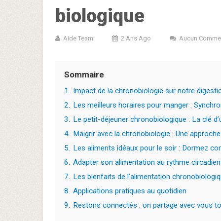
biologique
Aide Team
2 Ans Ago
Aucun Commen
Sommaire
1.
Impact de la chronobiologie sur notre digestio
2.
Les meilleurs horaires pour manger : Synchro
3.
Le petit-déjeuner chronobiologique : La clé d
4.
Maigrir avec la chronobiologie : Une approche 
5.
Les aliments idéaux pour le soir : Dormez 
6.
Adapter son alimentation au rythme circadien 
7.
Les bienfaits de l’alimentation chronobiologiq
8.
Applications pratiques au quotidien
9.
Restons connectés : on partage avec vous tou