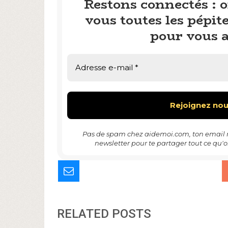
Restons connectés : 
vous toutes les pépit
pour vous a
Pas de spam chez aidemoi.com, ton email ne
newsletter pour te partager tout ce qu'o
RELATED POSTS