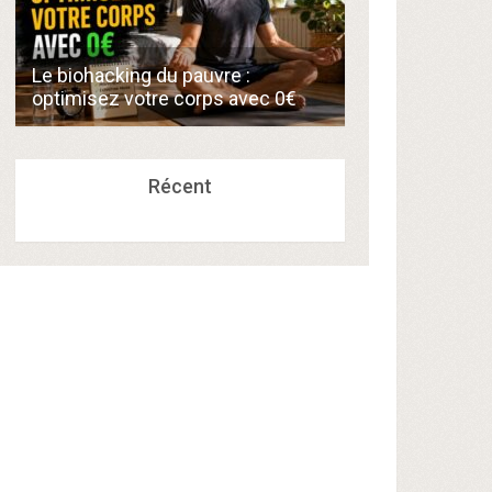
Comment créer
Le biohacking du pauvre :
de 300€/mois 
optimisez votre corps avec 0€
compétences a
Récent